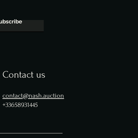
ubscribe
Contact us
contact@nash.auction
+33658931445