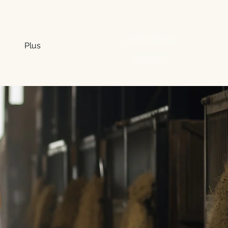
Upcoming sales
Plus
How to bid