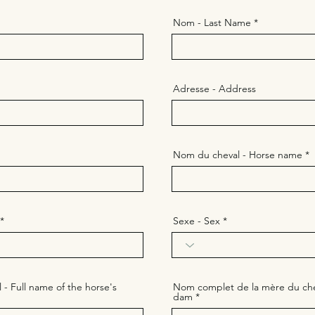
Nom - Last Name
Adresse - Address
Nom du cheval - Horse name
Sexe - Sex
- Full name of the horse's
Nom complet de la mère du chev
dam