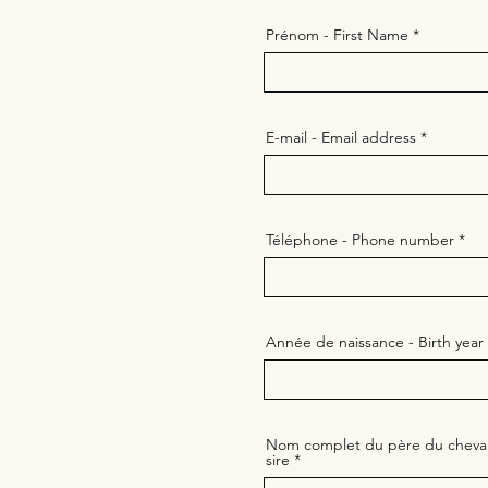
Prénom - First Name
E-mail - Email address
Téléphone - Phone number
Année de naissance - Birth year
Nom complet du père du cheval 
sire