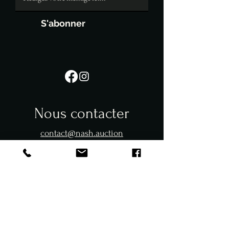
S'abonner
Nous contacter
contact@nash.auction
+33658931445
Siège social
Saint Come du mont, 24 Village de la Haute
Addeville, 50500 Carentan-les-marais